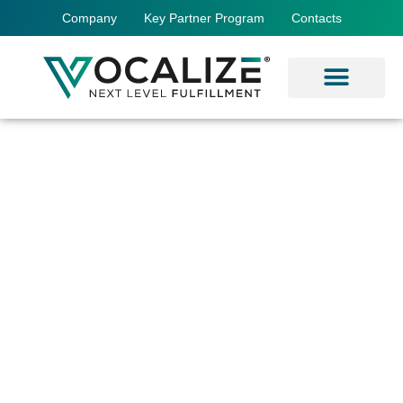
Company
Key Partner Program
Contacts
LIFETIME
ECOSYSTEM
An
embedded device
specially
designed by KFI for
optimal