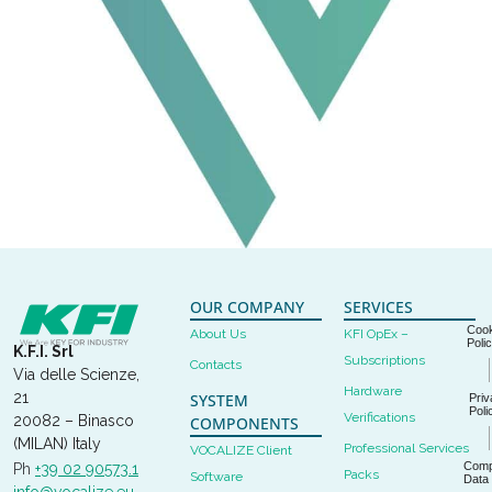
OUR COMPANY
SERVICES
Cook
About Us
KFI OpEx –
Poli
K.F.I. Srl
Subscriptions
Contacts
Via delle Scienze,
Hardware
21
SYSTEM
Priv
Poli
Verifications
20082 – Binasco
COMPONENTS
(MILAN) Italy
Professional Services
VOCALIZE Client
Com
Ph
+39 02 90573.1
Packs
Software
Data
info@vocalize.eu